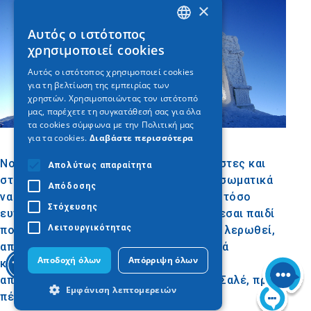
×
Αυτός ο ιστότοπος
GREEK
χρησιμοποιεί cookies
ENGLISH
Αυτός ο ιστότοπος χρησιμοποιεί cookies
για τη βελτίωση της εμπειρίας των
GERMAN
χρηστών. Χρησιμοποιώντας τον ιστότοπό
μας, παρέχετε τη συγκατάθεσή σας για όλα
τα cookies σύμφωνα με την Πολιτική μας
για τα cookies.
Διαβάστε περισσότερα
Νοικιάσαμε εξοπλισμό, βγήκαμε στις πίστες και
Απολύτως απαραίτητα
σταματήσαμε όταν πια δεν μπορούσαμε σωματικά
Απόδοσης
να συνεχίσουμε. Ήταν εξουθενωτικό μα τόσο
Στόχευσης
ευχάριστο, τόσο ανταποδοτικό, ξαναγίνεσαι παιδί
Λειτουργικότητας
που δεν το ενδιαφέρει αν θα πέσει κι αν λερωθεί,
απλώς σηκώνεσαι και συνεχίζεις. Οριακά
Αποδοχή όλων
Απόρριψη όλων
καταφέραμε να μείνουμε ξύπνιοι όσο
απολαμβάναμε μια ζεστή σοκολάτα στο Σαλέ, πριν
Εμφάνιση λεπτομερειών
πέσουμε κουρασμένοι για ύπνο.