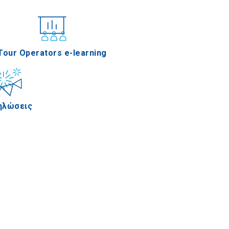
νέδρια
Tour Operators e-learning
ηλώσεις