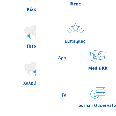
Ιδέες
Κιλκίς
Πέλλα
Ήλιος & Θάλασσα
Applications
Εμπειρίες
Πιερία
Σέρρες
Δραστηριότητες
Media Kit
Χαλκιδική
Άγιον Όρος
Γαστρονομία
Tourism Observato