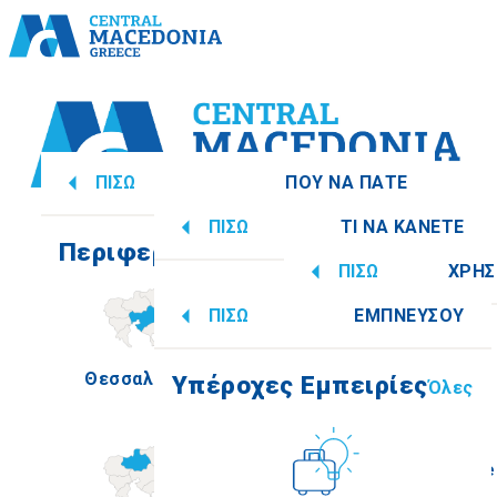
ΠΙΣΩ
ΠΟΥ ΝΑ ΠΑΤΕ
ΠΙΣΩ
ΤΙ ΝΑ ΚΑΝΕΤΕ
Περιφερειακές Ενότητες
Όλες
ΠΙΣΩ
ΧΡΗΣ
Υπέροχες Εμπειρίες
Όλες
ΠΙΣΩ
ΕΜΠΝΕΥΣΟΥ
Πληροφορίες
Θεσσαλονίκη
Ημαθία
Υπέροχες Εμπειρίες
Όλες
Πολιτισμός
How to get there