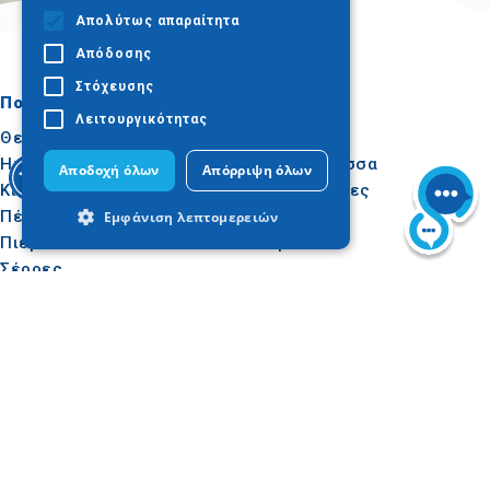
Απολύτως απαραίτητα
Απόδοσης
Στόχευσης
Πού να πάτε
Τι να κάνετε
Λειτουργικότητας
Θεσσαλονίκη
Πολιτισμός
Ημαθία
Ήλιος & Θάλασσα
Αποδοχή όλων
Απόρριψη όλων
Κιλκίς
Δραστηριότητες
Πέλλα
Γαστρονομία
Εμφάνιση λεπτομερειών
Πιερία
Συνέδρια
Σέρρες
Χαλκιδική
Απολύτως απαραίτητα
Απόδοσης
Άγιον Όρος
Στόχευσης
Λειτουργικότητας
Τα απολύτως απαραίτητα cookies
επιτρέπουν βασικές λειτουργίες του
Χρήσιμα
Εμπνεύσου
ιστότοπου, όπως τη σύνδεση χρήστη και
τη διαχείριση λογαριασμού. Ο ιστότοπος
Πώς να φτάσετε
Εμπειρίες
δεν μπορεί να χρησιμοποιηθεί σωστά
Εφαρμογές
Ιδεές για ταξίδι
χωρίς τα απολύτως απαραίτητα cookies.
Πολυμέσα
Προμηθευτής