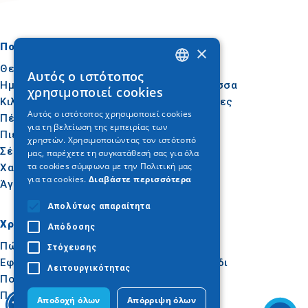
Πού να πάτε
Τι να κάνετε
×
Θεσσαλονίκη
Πολιτισμός
Αυτός ο ιστότοπος
GREEK
Ημαθία
Ήλιος & Θάλασσα
χρησιμοποιεί cookies
Κιλκίς
Δραστηριότητες
ENGLISH
Αυτός ο ιστότοπος χρησιμοποιεί cookies
Πέλλα
Γαστρονομία
για τη βελτίωση της εμπειρίας των
GERMAN
Πιερία
Συνέδρια
χρηστών. Χρησιμοποιώντας τον ιστότοπό
Σέρρες
μας, παρέχετε τη συγκατάθεσή σας για όλα
τα cookies σύμφωνα με την Πολιτική μας
Χαλκιδική
για τα cookies.
Διαβάστε περισσότερα
Άγιον Όρος
Απολύτως απαραίτητα
Χρήσιμα
Εμπνεύσου
Απόδοσης
Πώς να φτάσετε
Εμπειρίες
Στόχευσης
Εφαρμογές
Ιδεές για ταξίδι
Λειτουργικότητας
Πολυμέσα
Παρατηρητήριο
Αποδοχή όλων
Απόρριψη όλων