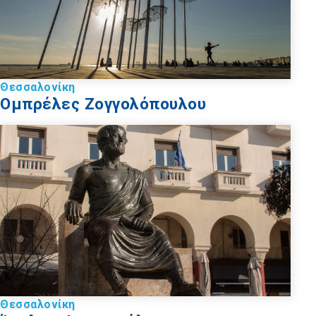
Θεσσαλονίκη
Ομπρέλες Ζογγολόπουλου
Θεσσαλονίκη