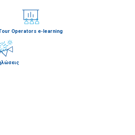
νέδρια
Tour Operators e-learning
ηλώσεις