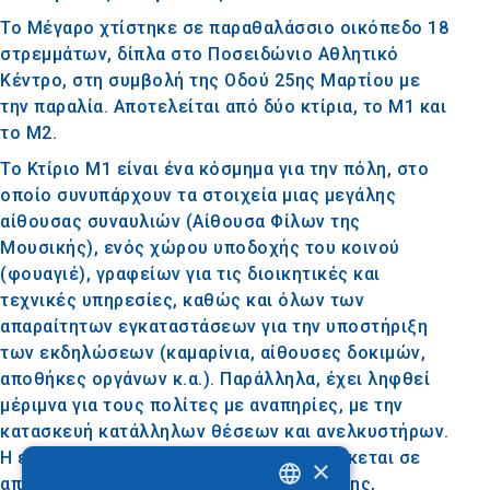
Το Μέγαρο χτίστηκε σε παραθαλάσσιο οικόπεδο 18
στρεμμάτων, δίπλα στο Ποσειδώνιο Αθλητικό
Κέντρο, στη συμβολή της Οδού 25ης Μαρτίου με
την παραλία. Αποτελείται από δύο κτίρια, το Μ1 και
το Μ2.
Το Κτίριο Μ1 είναι ένα κόσμημα για την πόλη, στο
οποίο συνυπάρχουν τα στοιχεία μιας μεγάλης
αίθουσας συναυλιών (Αίθουσα Φίλων της
Μουσικής), ενός χώρου υποδοχής του κοινού
(φουαγιέ), γραφείων για τις διοικητικές και
τεχνικές υπηρεσίες, καθώς και όλων των
απαραίτητων εγκαταστάσεων για την υποστήριξη
των εκδηλώσεων (καμαρίνια, αίθουσες δοκιμών,
αποθήκες οργάνων κ.α.). Παράλληλα, έχει ληφθεί
μέριμνα για τους πολίτες με αναπηρίες, με την
κατασκευή κατάλληλων θέσεων και ανελκυστήρων.
Η εξωτερική εμφάνιση του κτιρίου βρίσκεται σε
×
απόλυτη αρμονία με την ιστορία της πόλης,