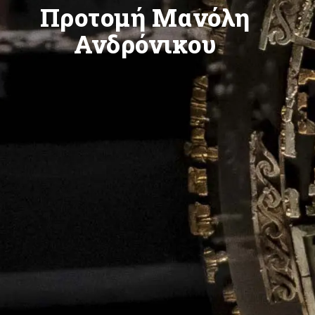
Προτομή Μανόλη
Ανδρόνικου