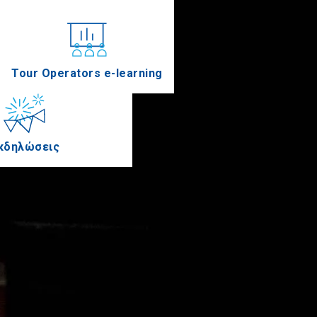
Συνέδρια
Tour Operators e-learning
κδηλώσεις