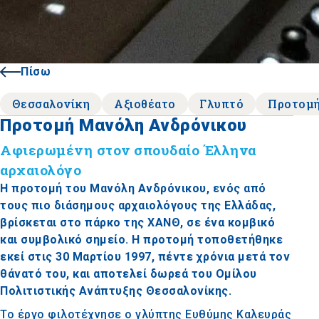
Πίσω
Θεσσαλονίκη
Αξιοθέατο
Γλυπτό
Προτομ
Προτομή Μανόλη Ανδρόνικου
Αφιερωμένη στον σπουδαίο Έλληνα
αρχαιολόγο
Η προτομή του Μανόλη Ανδρόνικου, ενός από
τους πιο διάσημους αρχαιολόγους της Ελλάδας,
βρίσκεται στο πάρκο της ΧΑΝΘ, σε ένα κομβικό
και συμβολικό σημείο. Η προτομή τοποθετήθηκε
εκεί στις 30 Μαρτίου 1997, πέντε χρόνια μετά τον
θάνατό του, και αποτελεί δωρεά του Ομίλου
Πολιτιστικής Ανάπτυξης Θεσσαλονίκης.
Το έργο φιλοτέχνησε ο γλύπτης Ευθύμης Καλευράς