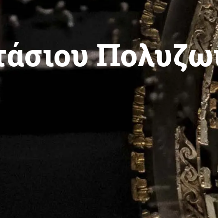
τάσιου Πολυζω