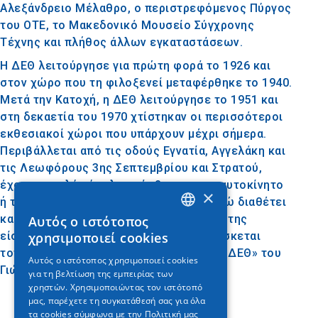
Αλεξάνδρειο Μέλαθρο, ο περιστρεφόμενος Πύργος
του ΟΤΕ, το Μακεδονικό Μουσείο Σύγχρονης
Τέχνης και πλήθος άλλων εγκαταστάσεων.
Η ΔΕΘ λειτούργησε για πρώτη φορά το 1926 και
στον χώρο που τη φιλοξενεί μεταφέρθηκε το 1940.
Μετά την Κατοχή, η ΔΕΘ λειτούργησε το 1951 και
στη δεκαετία του 1970 χτίστηκαν οι περισσότεροι
εκθεσιακοί χώροι που υπάρχουν μέχρι σήμερα.
Περιβάλλεται από τις οδούς Εγνατία, Αγγελάκη και
τις Λεωφόρους 3ης Σεπτεμβρίου και Στρατού,
έχοντας πολύ εύκολη πρόσβαση με το αυτοκίνητο
×
ή την αστική συγκοινωνία της πόλης, ενώ διαθέτει
και χώρους πάρκινγκ. Στη βορειοδυτική της
Αυτός ο ιστότοπος
GREEK
είσοδο, στην Πλατεία Συντριβανίου, βρίσκεται
χρησιμοποιεί cookies
ENGLISH
τοποθετημένο το εμβληματικό «Γλυπτό ΔΕΘ» του
Αυτός ο ιστότοπος χρησιμοποιεί cookies
Γιώργου Ζογγολόπουλου.
για τη βελτίωση της εμπειρίας των
GERMAN
χρηστών. Χρησιμοποιώντας τον ιστότοπό
μας, παρέχετε τη συγκατάθεσή σας για όλα
τα cookies σύμφωνα με την Πολιτική μας