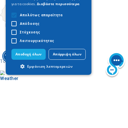
για τα cookies.
Διαβάστε περισσότερα
Απολύτως απαραίτητα
Απόδοσης
Στόχευσης
Λειτουργικότητας
Αποδοχή όλων
Απόρριψη όλων
Today
Εμφάνιση λεπτομερειών
Απολύτως απαραίτητα
Απόδοσης
Στόχευσης
Λειτουργικότητας
Τα απολύτως απαραίτητα cookies
επιτρέπουν βασικές λειτουργίες του
Βρείτε στον χάρτη
ιστότοπου, όπως τη σύνδεση χρήστη και
Επίσημη Σελίδα
τη διαχείριση λογαριασμού. Ο ιστότοπος
Φωτογραφίες
δεν μπορεί να χρησιμοποιηθεί σωστά