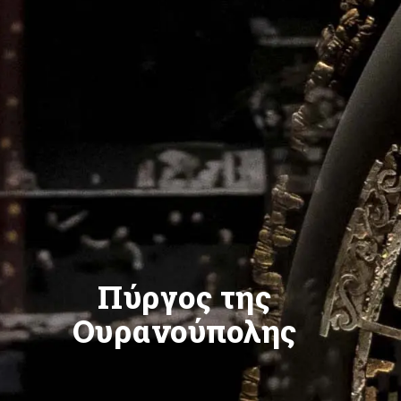
Πύργος της
Ουρανούπολης