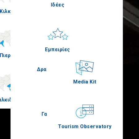
Ιδέες
Κιλκίς
Πέλλα
Ήλιος & Θάλασσα
Applications
Εμπειρίες
Πιερία
Σέρρες
Δραστηριότητες
Media Kit
αλκιδική
Άγιον Όρος
Γαστρονομία
Tourism Observatory