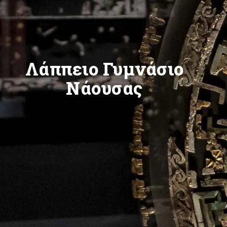
Λάππειο Γυμνάσιο
Νάουσας