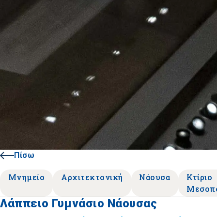
Πίσω
Μνημείο
Αρχιτεκτονική
Νάουσα
Κτίριο
Μεσοπ
Λάππειο Γυμνάσιο Νάουσας