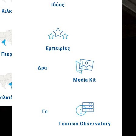
Ιδέες
Κιλκίς
Πέλλα
Ήλιος & Θάλασσα
Applications
Εμπειρίες
Πιερία
Σέρρες
Δραστηριότητες
Media Kit
αλκιδική
Άγιον Όρος
Γαστρονομία
Tourism Observatory