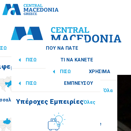
ΙΣΩ
ΠΟΥ ΝΑ ΠΑΤΕ
ΠΙΣΩ
ΤΙ ΝΑ ΚΑΝΕΤΕ
ιφερειακές Ενότητες
Όλες
ΠΙΣΩ
ΧΡΗΣΙΜΑ
Υπέροχες Εμπειρίες
Όλες
ΠΙΣΩ
ΕΜΠΝΕΥΣΟΥ
Πληροφορίες
Όλα
σσαλονίκη
Ημαθία
Υπέροχες Εμπειρίες
Όλες
Πολιτισμός
How to get there