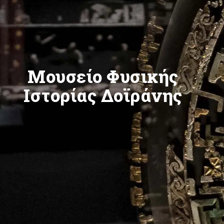
Μουσείο Φυσικής
Ιστορίας Δοϊράνης