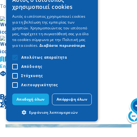
GREEK
χρησιμοποιεί cookies
Today
ENGLISH
Αυτός ο ιστότοπος χρησιμοποιεί cookies
για τη βελτίωση της εμπειρίας των
GERMAN
χρηστών. Χρησιμοποιώντας τον ιστότοπό
μας, παρέχετε τη συγκατάθεσή σας για όλα
τα cookies σύμφωνα με την Πολιτική μας
για τα cookies.
Διαβάστε περισσότερα
Απολύτως απαραίτητα
Βρείτε στον χάρτη
Enjoy Kilkis
Απόδοσης
Φωτογραφίες
Στόχευσης
Λειτουργικότητας
Βρείτε στον χάρτη
Αποδοχή όλων
Απόρριψη όλων
Σχετικά άρθρα
Εμφάνιση λεπτομερειών
Απολύτως απαραίτητα
Απόδοσης