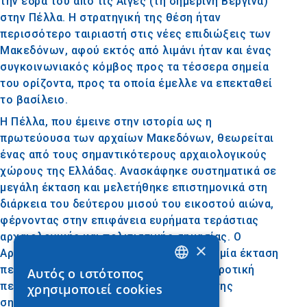
την έδρα του από τις Αιγές (τη σημερινή Βεργίνα)
στην Πέλλα. Η στρατηγική της θέση ήταν
περισσότερο ταιριαστή στις νέες επιδιώξεις των
Μακεδόνων, αφού εκτός από λιμάνι ήταν και ένας
συγκοινωνιακός κόμβος προς τα τέσσερα σημεία
του ορίζοντα, προς τα οποία έμελλε να επεκταθεί
το βασίλειο.
Η Πέλλα, που έμεινε στην ιστορία ως η
πρωτεύουσα των αρχαίων Μακεδόνων, θεωρείται
ένας από τους σημαντικότερους αρχαιολογικούς
χώρους της Ελλάδας. Ανασκάφηκε συστηματικά σε
μεγάλη έκταση και μελετήθηκε επιστημονικά στη
διάρκεια του δεύτερου μισού του εικοστού αιώνα,
φέρνοντας στην επιφάνεια ευρήματα τεράστιας
αρχαιολογικής και πολιτιστικής σημασίας. Ο
×
Αρχαιολογικός Χώρος της Πέλλας είναι μία έκταση
περίπου 70.000 τ.μ. που βρίσκεται σε αγροτική
Αυτός ο ιστότοπος
GREEK
περιοχή στο δυτικό άκρο του οικισμού της
χρησιμοποιεί cookies
ENGLISH
σημερινής Πέλλας.