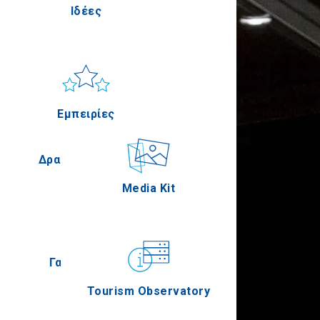
Ιδέες
Πέλλα
Ήλιος & Θάλασσα
Applications
Εμπειρίες
Σέρρες
Δραστηριότητες
Media Kit
Άγιον Όρος
Γαστρονομία
Tourism Observatory