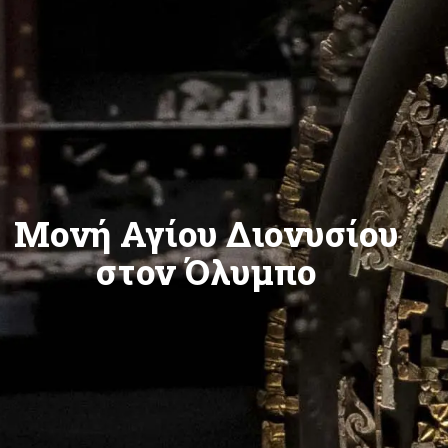
Μονή Αγίου Διονυσίου
στον Όλυμπο