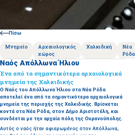
Πίσω
Μνημείο
Αρχαιολογικός
Χαλκιδική
Νέα
χώρος
Ρόδα
Ναός Απόλλωνα Ήλιου
Ένα από τα σημαντικότερα αρχαιολογικά
μνημεία της Χαλκιδικής
Ο Ναός του Απόλλωνα Ήλιου στα Νέα Ρόδα
αποτελεί ένα από τα σημαντικότερα αρχαιολογικά
μνημεία της περιοχής της Χαλκιδικής. Βρίσκεται
κοντά στα Νέα Ρόδα, στον Δήμο Αριστοτέλη, και
συνδέεται με την αρχαία πόλη της Ουρανούπολης.
Αυτός ο ναός ήταν αφιερωμένος στον Απόλλωνα,