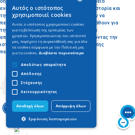
δημοφιλή τουριστικό προορισμό και σημείο
Αυτός ο ιστότοπος
ενδιαφέροντος για όσους αγαπούν την ιστορία και
GREEK
χρησιμοποιεί cookies
την αρχαιολογία. Οι επισκέπτες μπορούν να
ENGLISH
περπατήσουν ανάμεσα στα ερείπια, να μάθουν για
Αυτός ο ιστότοπος χρησιμοποιεί cookies
την αρχαία λατρεία του Απόλλωνα και να
για τη βελτίωση της εμπειρίας των
GERMAN
χρηστών. Χρησιμοποιώντας τον ιστότοπό
απολαύσουν τη μαγευτική θέα, συνδυάζοντας την
μας, παρέχετε τη συγκατάθεσή σας για όλα
ιστορική γνώση με την φυσική ομορφιά της
τα cookies σύμφωνα με την Πολιτική μας
περιοχής.
για τα cookies.
Διαβάστε περισσότερα
Απολύτως απαραίτητα
Απόδοσης
Στόχευσης
Λειτουργικότητας
Αποδοχή όλων
Απόρριψη όλων
Εμφάνιση λεπτομερειών