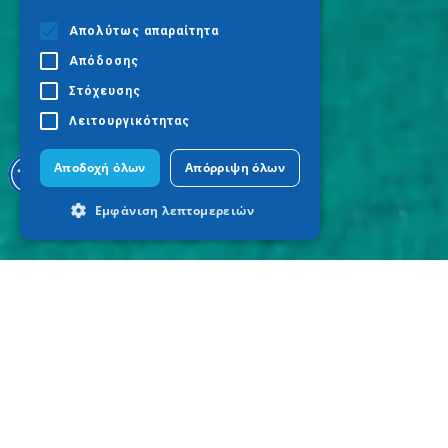
Απολύτως απαραίτητα
Απόδοσης
Στόχευσης
Λειτουργικότητας
Αποδοχή όλων
Απόρριψη όλων
Εμφάνιση λεπτομερειών
Απολύτως απαραίτητα
Απόδοσης
Στόχευσης
Λειτουργικότητας
Τα απολύτως απαραίτητα cookies
επιτρέπουν βασικές λειτουργίες του
ιστότοπου, όπως τη σύνδεση χρήστη και
τη διαχείριση λογαριασμού. Ο ιστότοπος
δεν μπορεί να χρησιμοποιηθεί σωστά
χωρίς τα απολύτως απαραίτητα cookies.