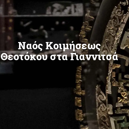
Ναός Κοιμήσεως
Θεοτόκου στα Γιαννιτσά