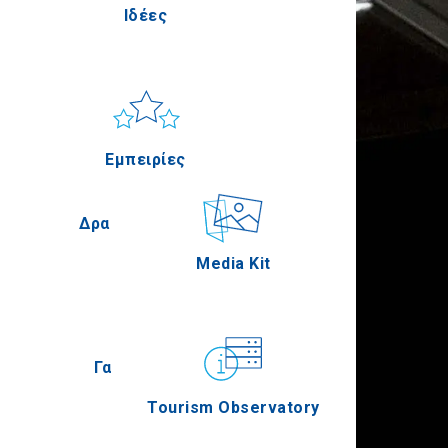
Ιδέες
ίς
Πέλλα
Ήλιος & Θάλασσα
Applications
Εμπειρίες
ία
Σέρρες
Δραστηριότητες
Media Kit
ική
Άγιον Όρος
Γαστρονομία
Tourism Observatory