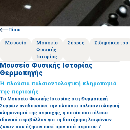
Πίσω
Μουσείο
Μουσείο
Σέρρες
Σιδηρόκαστρο
Φυσικής
Ιστορίας
Μουσείο Φυσικής Ιστορίας
Θερμοπηγής
Η πλούσια παλαιοντολογική κληρονομιά
της περιοχής
Το Μουσείο Φυσικής Ιστορίας στη Θερμοπηγή
Σερρών αναδεικνύει την πλούσια παλαιοντολογική
κληρονομιά της περιοχής, η οποία αποτέλεσε
ιδανικό περιβάλλον για τη διατήρηση λειψάνων
ζώων που έζησαν εκεί πριν από περίπου 7