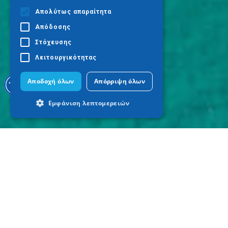
Απολύτως απαραίτητα
Απόδοσης
Στόχευσης
Λειτουργικότητας
Αποδοχή όλων
Απόρριψη όλων
Εμφάνιση λεπτομερειών
Απολύτως απαραίτητα
Απόδοσης
Στόχευσης
Λειτουργικότητας
Τα απολύτως απαραίτητα cookies
επιτρέπουν βασικές λειτουργίες του
ιστότοπου, όπως τη σύνδεση χρήστη και
τη διαχείριση λογαριασμού. Ο ιστότοπος
δεν μπορεί να χρησιμοποιηθεί σωστά
χωρίς τα απολύτως απαραίτητα cookies.