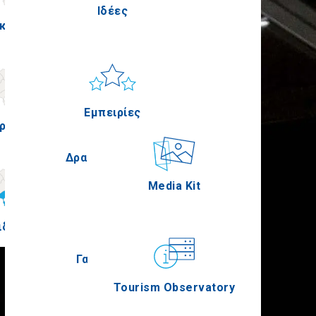
Ιδέες
κίς
Πέλλα
Ήλιος & Θάλασσα
Applications
Εμπειρίες
ρία
Σέρρες
Δραστηριότητες
Media Kit
ιδική
Άγιον Όρος
Γαστρονομία
Tourism Observatory