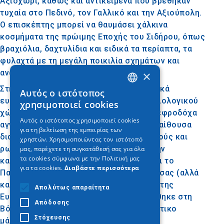
Αξιοχώρι, καθώς και αντικείμενα που βρέθηκαν
τυχαία στο Πεδινό, τον Γαλλικό και την Αξιούπολη.
Ο επισκέπτης μπορεί να θαυμάσει χάλκινα
κοσμήματα της πρώιμης Εποχής του Σιδήρου, όπως
βραχιόλια, δαχτυλίδια και ειδικά τα περίαπτα, τα
φυλαχτά με τη μεγάλη ποικιλία σχημάτων και
αναπαραστάσεων.
×
Στη δεύτερη αίθουσα εκτίθενται τα ταφικά
Αυτός ο ιστότοπος
GREEK
ευρήματα από το νεκροταφείο του αρχαιολογικού
χρησιμοποιεί cookies
χώρου στο Παλαιό Γυναικόκαστρο, με τεφροδόχα
ENGLISH
Αυτός ο ιστότοπος χρησιμοποιεί cookies
αγγεία, οπλισμό και κοσμήματα. Η τρίτη αίθουσα
για τη βελτίωση της εμπειρίας των
GERMAN
διαθέτει εκθέματα από τους ελληνιστικούς και
χρηστών. Χρησιμοποιώντας τον ιστότοπό
ρωμαϊκούς χρόνους, παρουσιάζοντας την
μας, παρέχετε τη συγκατάθεσή σας για όλα
τα cookies σύμφωνα με την Πολιτική μας
καθημερινή ζωή στην αρχαία Ευρωπό και το
για τα cookies.
Διαβάστε περισσότερα
Παλατιανό. «Πρωταγωνιστής» της αίθουσας (αλλά
και όλου του Μουσείου) είναι ο Κούρος της
Απολύτως απαραίτητα
Ευρωπού, ο μοναδικός κούρος που βρέθηκε στη
Απόδοσης
Βόρεια Ελλάδα, φτιαγμένος από κυκλαδίτικο
Στόχευσης
μάρμαρο.