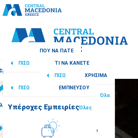
ΠΟΥ ΝΑ ΠΑΤΕ
ΠΙΣΩ
ΤΙ ΝΑ ΚΑΝΕΤΕ
ερειακές Ενότητες
Όλες
ΠΙΣΩ
ΧΡΗΣΙΜΑ
Υπέροχες Εμπειρίες
Όλες
ΠΙΣΩ
ΕΜΠΝΕΥΣΟΥ
Πληροφορίες
Όλα
λονίκη
Ημαθία
Υπέροχες Εμπειρίες
Όλες
Πολιτισμός
How to get there