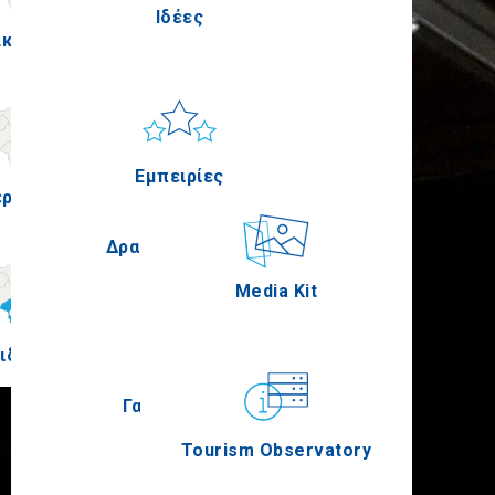
Ιδέες
λκίς
Πέλλα
Ήλιος & Θάλασσα
Applications
Εμπειρίες
ερία
Σέρρες
Δραστηριότητες
Media Kit
ιδική
Άγιον Όρος
Γαστρονομία
Tourism Observatory