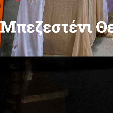
Μπεζεστένι Θ