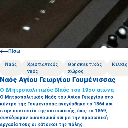
Πίσω
Ναός
Χριστιανικός
Θρησκευτικός
Κιλκίς
ναός
χώρος
Ναός Αγίου Γεωργίου Γουμένισσας
Ο Μητροπολιτικός Ναός του 19ου αιώνα
Ο Μητροπολιτικός Ναός του Αγίου Γεωργίου στο
κέντρο της Γουμένισσας ανεγέρθηκε το 1864 και
στην πενταετία της κατασκευής, έως το 1869,
συνέδραμαν οικονομικά και με την προσωπική
εργασία τους οι κάτοικοι της πόλης.