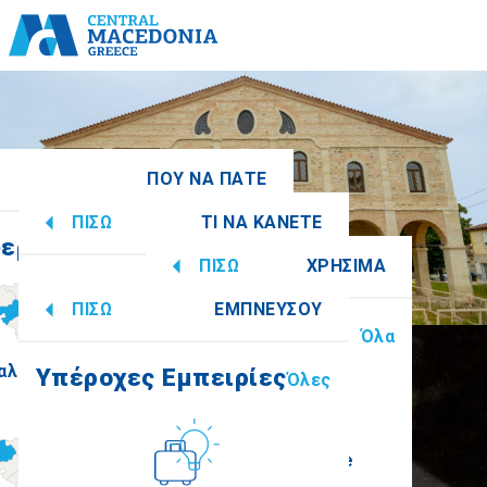
Ω
ΠΟΥ ΝΑ ΠΑΤΕ
ΠΙΣΩ
ΤΙ ΝΑ ΚΑΝΕΤΕ
ερειακές Ενότητες
Όλες
ΠΙΣΩ
ΧΡΗΣΙΜΑ
Υπέροχες Εμπειρίες
Όλες
ΠΙΣΩ
ΕΜΠΝΕΥΣΟΥ
Πληροφορίες
Όλα
αλονίκη
Ημαθία
Υπέροχες Εμπειρίες
Όλες
Πολιτισμός
How to get there