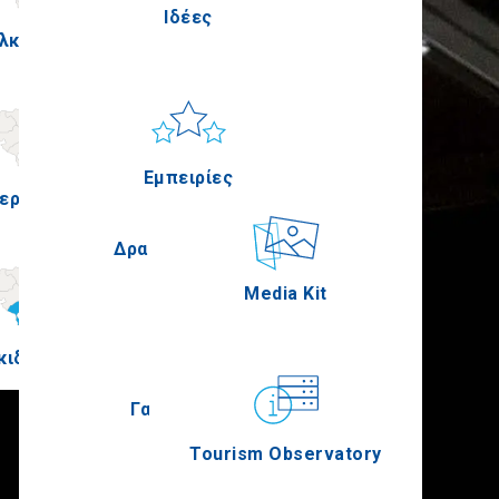
Ιδέες
λκίς
Πέλλα
Ήλιος & Θάλασσα
Applications
Εμπειρίες
ερία
Σέρρες
Δραστηριότητες
Media Kit
κιδική
Άγιον Όρος
Γαστρονομία
Tourism Observatory