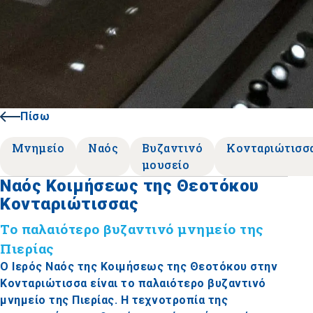
Πίσω
Μνημείο
Ναός
Βυζαντινό
Κονταριώτισσ
μουσείο
Ναός Κοιμήσεως της Θεοτόκου
Κονταριώτισσας
Το παλαιότερο βυζαντινό μνημείο της
Πιερίας
Ο Ιερός Ναός της Κοιμήσεως της Θεοτόκου στην
Κονταριώτισσα είναι το παλαιότερο βυζαντινό
μνημείο της Πιερίας. Η τεχνοτροπία της