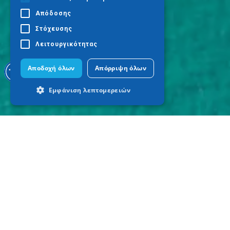
Απόδοσης
Στόχευσης
Λειτουργικότητας
Αποδοχή όλων
Απόρριψη όλων
Εμφάνιση λεπτομερειών
Απολύτως απαραίτητα
Απόδοσης
Στόχευσης
Λειτουργικότητας
Τα απολύτως απαραίτητα cookies
επιτρέπουν βασικές λειτουργίες του
ιστότοπου, όπως τη σύνδεση χρήστη και
τη διαχείριση λογαριασμού. Ο ιστότοπος
δεν μπορεί να χρησιμοποιηθεί σωστά
χωρίς τα απολύτως απαραίτητα cookies.
Προμηθευτής
Ονοματεπώνυμο
Λήξη
Περιγραφ
/ Πεδίο