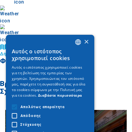
×
Βρείτε στον χάρτη
Αυτός ο ιστότοπος
GREEK
Δήμος Παύλου Μελά
χρησιμοποιεί cookies
Φωτογραφίες
ENGLISH
Αυτός ο ιστότοπος χρησιμοποιεί cookies
για τη βελτίωση της εμπειρίας των
GERMAN
χρηστών. Χρησιμοποιώντας τον ιστότοπό
Βρείτε στον χάρτη
μας, παρέχετε τη συγκατάθεσή σας για όλα
Σχετικά άρθρα
τα cookies σύμφωνα με την Πολιτική μας
για τα cookies.
Διαβάστε περισσότερα
Απολύτως απαραίτητα
Απόδοσης
Στόχευσης