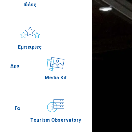
Ιδέες
Πέλλα
Ήλιος & Θάλασσα
Applications
Εμπειρίες
Σέρρες
Δραστηριότητες
Media Kit
Άγιον Όρος
Γαστρονομία
Tourism Observatory