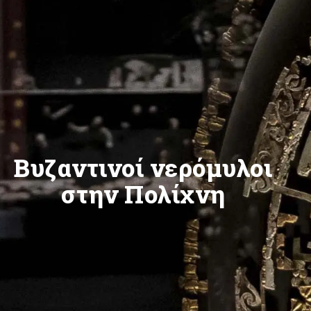
Βυζαντινοί νερόμυλοι
στην Πολίχνη