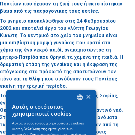
Ποντίων που έχασαν τη ζωή τους ή εκτοπίστηκαν
βίαια από τις πατρογονικές τους εστίες.
Το μνημείο αποκαλύφθηκε στις 24 Φεβρουαρίου
2002 και αποτελεί έργο του γλύπτη Γεωργίου
Κικώτη. Το κεντρικό στοιχείο του μνημείου είναι
μια επιβλητική μορφή γυναίκας που κρατά στα
χέρια της ένα νεκρό παιδί, αναπαριστώντας τη
μητέρα-Πατρίδα που θρηνεί τα χαμένα της παιδιά. Η
δραματική στάση της γυναίκας και η έκφραση της
απόγνωσης στο πρόσωπό της αποτυπώνουν τον
πόνο και τη θλίψη που συνόδευαν τους Ποντίους
εκείνη την τραγική περίοδο.
×
Το μνημείο βρίσκεται στην Πλατεία Αγίας Σοφίας,
έναν κεντρικό και ιστορικό χώρο της
Αυτός ο ιστότοπος
GREEK
Θεσσαλονίκης, δίπλα στον ομώνυμο βυζαντινό ναό.
χρησιμοποιεί cookies
Στη βάση του μνημείου αναγράφονται τα ονόματα
ENGLISH
Αυτός ο ιστότοπος χρησιμοποιεί cookies
των περιοχών του Πόντου που επλήγησαν από τη
για τη βελτίωση της εμπειρίας των
GERMAN
γενοκτονία, ενώ συχνά γίνονται εκδηλώσεις
χρηστών. Χρησιμοποιώντας τον ιστότοπό