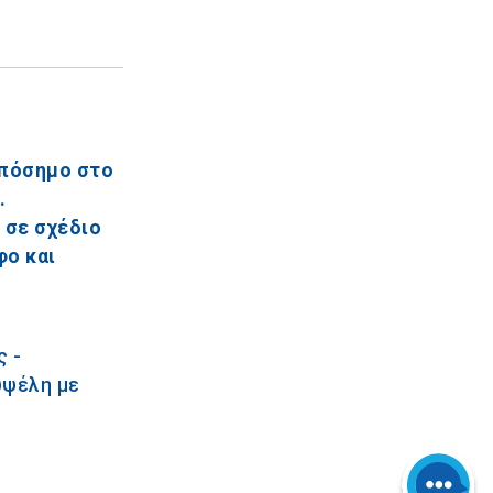
οπόσημο στο
.
 σε σχέδιο
φο και
ς -
υψέλη με