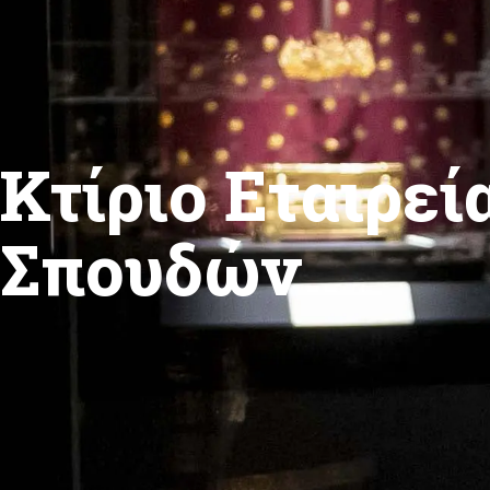
Κτίριο Εταιρε
Σπουδών