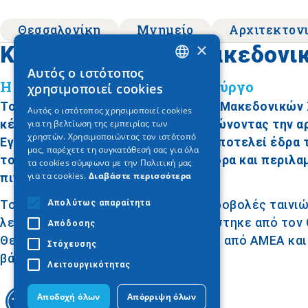
Θεσσαλονίκη
Μνημείο
Αρχιτεκτον
×
Κτίριο Εταιρείας Μακεδον
Αυτός ο ιστότοπος
GREEK
Η καλύτερη θέα στον Λευκό Πύργο
χρησιμοποιεί cookies
ENGLISH
Το επιβλητικό κτίριο της Εταιρείας Μακεδονικώ
Αυτός ο ιστότοπος χρησιμοποιεί cookies
για τη βελτίωση της εμπειρίας των
κέντρο της Θεσσαλονίκης, ολοκληρώνοντας την αρ
GERMAN
χρηστών. Χρησιμοποιώντας τον ιστότοπό
Εγκαινιάστηκε το 1962 και έκτοτε αποτελεί έδρα 
μας, παρέχετε τη συγκατάθεσή σας για όλα
του αρχιτέκτονα Βασίλειου Κασσάνδρα και περιλα
τα cookies σύμφωνα με την Πολιτική μας
για τα cookies.
Διαβάστε περισσότερα
πινακοθήκη.
Απολύτως απαραίτητα
Το κτίριο φιλοξενεί παραστάσεις, προβολές ταινιώ
λευκωμάτων και συνέδρια. Ανακαινίστηκε από τον
Απόδοσης
Θεσσαλονίκη 1997, είναι προσβάσιμο από ΑΜΕΑ και
Στόχευσης
βάση το Κρατικό Θέατρο.
Λειτουργικότητας
Αποδοχή όλων
Απόρριψη όλων