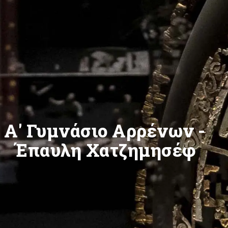
Α' Γυμνάσιο Αρρένων -
Έπαυλη Χατζημησέφ