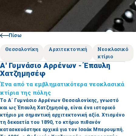
Πίσω
Θεσσαλονίκη
Αρχιτεκτονική
Νεοκλασικό
κτίριο
Α' Γυμνάσιο Αρρένων - Έπαυλη
Χατζημησέφ
Ένα από τα εμβληματικότερα νεοκλασικά
κτίρια της πόλης
Το Α΄ Γυμνάσιο Αρρένων Θεσσαλονίκης, γνωστό
και ως Έπαυλη Χατζημησέφ, είναι ένα ιστορικό
κτήριο με σημαντική αρχιτεκτονική αξία. Χτισμένο
τη δεκαετία του 1890, το κτήριο πιθανόν
κατασκευάστηκε αρχικά για τον Ισαάκ Μπερουμπή.