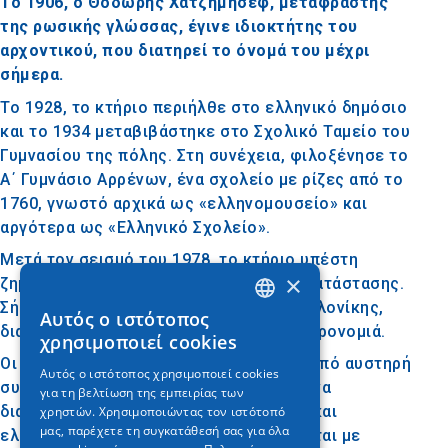
Το 1906, ο Θοδωρής Χατζημησέφ, μεταφραστής
της ρωσικής γλώσσας, έγινε ιδιοκτήτης του
αρχοντικού, που διατηρεί το όνομά του μέχρι
σήμερα.
Το 1928, το κτήριο περιήλθε στο ελληνικό δημόσιο
και το 1934 μεταβιβάστηκε στο Σχολικό Ταμείο του
Γυμνασίου της πόλης. Στη συνέχεια, φιλοξένησε το
Α΄ Γυμνάσιο Αρρένων, ένα σχολείο με ρίζες από το
1760, γνωστό αρχικά ως «ελληνομουσείο» και
αργότερα ως «Ελληνικό Σχολείο».
Μετά τον σεισμό του 1978, το κτήριο υπέστη
×
ζημιές και ακολούθησαν εργασίες αποκατάστασης.
Σήμερα, στεγάζει το 1ο Γυμνάσιο Θεσσαλονίκης,
Αυτός ο ιστότοπος
GREEK
διατηρώντας την αρχιτεκτονική του κληρονομιά.
χρησιμοποιεί cookies
ENGLISH
Οι όψεις του κτηρίου χαρακτηρίζονται από αυστηρή
Αυτός ο ιστότοπος χρησιμοποιεί cookies
συμμετρία, με τον εξώστη του ορόφου να
για τη βελτίωση της εμπειρίας των
GERMAN
διακοσμείται με περίτεχνο κιγκλίδωμα και
χρηστών. Χρησιμοποιώντας τον ιστότοπό
μας, παρέχετε τη συγκατάθεσή σας για όλα
ελικοειδή φουρούσια. Οι ακμές τονίζονται με