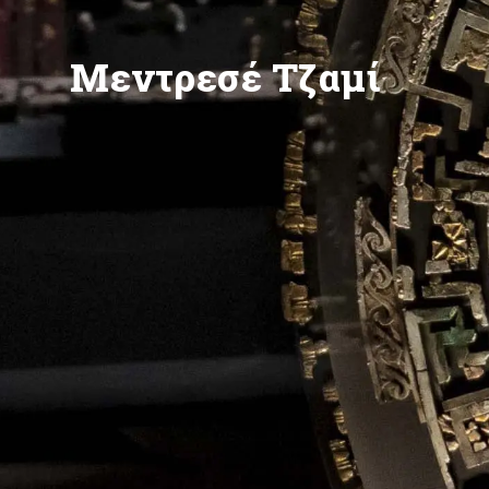
Μεντρεσέ Τζαμί