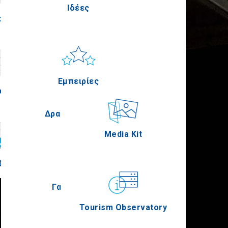
Ιδέες
κίς
Πέλλα
Ήλιος & Θάλασσα
Applications
Εμπειρίες
ρία
Σέρρες
Δραστηριότητες
Media Kit
δική
Άγιον Όρος
Γαστρονομία
Tourism Observatory