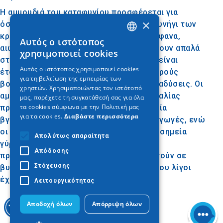
Η αμμουδιά του καταφυγίου προσφέρεται για
×
όσους αγαπούν τις συγκινήσεις και το κυνήγι των
κρυμμένων υδάτινων διαμαντιών: Τα διάφανα,
Αυτός ο ιστότοπος
GREEK
αιωνίως ήρεμα νερά μπορεί να παιχνιδίζουν απαλά
χρησιμοποιεί cookies
στην ακτή, αλλά βαθαίνουν απότομα και είναι
ENGLISH
Αυτός ο ιστότοπος χρησιμοποιεί cookies
έτοιμα να φιλοξενήσουν τους πιο τολμηρούς
για τη βελτίωση της εμπειρίας των
GERMAN
βουτηχτές και όσους λατρεύουν τις καταδύσεις. Οι
χρηστών. Χρησιμοποιώντας τον ιστότοπό
αμέτρητες στοές στο ανάγλυφο της παραλίας
μας, παρέχετε τη συγκατάθεσή σας για όλα
τα cookies σύμφωνα με την Πολιτική μας
προσφέρονται για εξερευνήσεις, σε τοπία
για τα cookies.
Διαβάστε περισσότερα
βγαλμένα από χολιγουντιανές υπερπαραγωγές, ενώ
οι μεγαλύτεροι θησαυροί βρίσκονται σε σημεία
Απολύτως απαραίτητα
γύρω από τον κόλπο που μπορούν να
Απόδοσης
προσεγγιστούν μόνο με βάρκες και οδηγούν σε
Στόχευσης
βυθισμένα ναυάγια και μικρά σπήλαια όπου λίγοι
έχουν καταφέρει να ανακαλύψουν.
Λειτουργικότητας
Αποδοχή όλων
Απόρριψη όλων