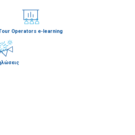
νέδρια
Tour Operators e-learning
ηλώσεις