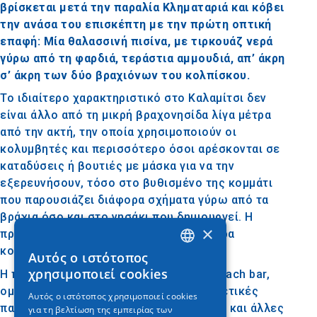
βρίσκεται μετά την παραλία Κληματαριά και κόβει
την ανάσα του επισκέπτη με την πρώτη οπτική
επαφή: Μία θαλασσινή πισίνα, με τιρκουάζ νερά
γύρω από τη φαρδιά, τεράστια αμμουδιά, απ’ άκρη
σ’ άκρη των δύο βραχιόνων του κολπίσκου.
Το ιδιαίτερο χαρακτηριστικό στο Καλαμίτσι δεν
είναι άλλο από τη μικρή βραχονησίδα λίγα μέτρα
από την ακτή, την οποία χρησιμοποιούν οι
κολυμβητές και περισσότερο όσοι αρέσκονται σε
καταδύσεις ή βουτιές με μάσκα για να την
εξερευνήσουν, τόσο στο βυθισμένο της κομμάτι
που παρουσιάζει διάφορα σχήματα γύρω από τα
βράχια όσο και στο νησάκι που δημιουργεί. Η
×
πρόσβαση είναι πανεύκολη, με λίγα μέτρα
κολύμβησης.
Αυτός ο ιστότοπος
GREEK
χρησιμοποιεί cookies
Η παραλία είναι καλά οργανωμένη, με beach bar,
ENGLISH
ομπρέλες, ξαπλώστρες και όλες τις σχετικές
Αυτός ο ιστότοπος χρησιμοποιεί cookies
παροχές, με δυνατότητα για watersports και άλλες
για τη βελτίωση της εμπειρίας των
GERMAN