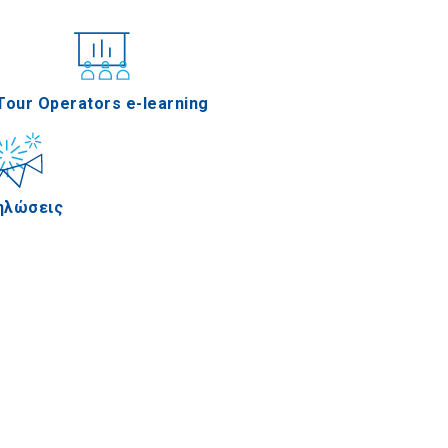
νέδρια
Tour Operators e-learning
ηλώσεις