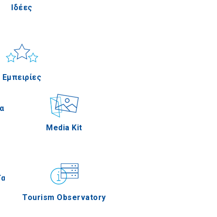
Ιδέες
Πέλλα
ιος & Θάλασσα
Applications
Εμπειρίες
Σέρρες
αστηριότητες
Media Kit
Άγιον Όρος
Γαστρονομία
Tourism Observatory