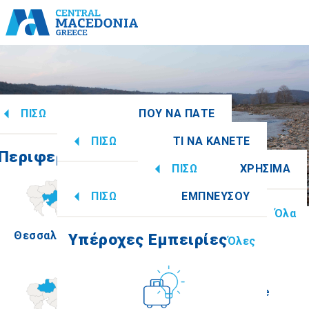
ΠΙΣΩ
ΠΟΥ ΝΑ ΠΑΤΕ
ΠΙΣΩ
ΤΙ ΝΑ ΚΑΝΕΤΕ
Περιφερειακές Ενότητες
Όλες
ΠΙΣΩ
ΧΡΗΣΙΜΑ
Υπέροχες Εμπειρίες
Όλες
ΠΙΣΩ
ΕΜΠΝΕΥΣΟΥ
Πληροφορίες
Όλα
Θεσσαλονίκη
Ημαθία
Υπέροχες Εμπειρίες
Όλες
Πολιτισμός
How to get there