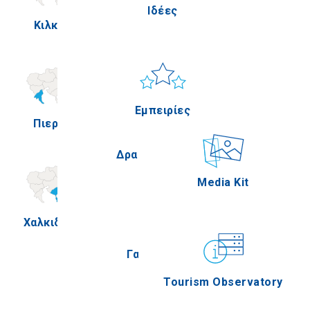
Ιδέες
Κιλκίς
Πέλλα
Ήλιος & Θάλασσα
Applications
Εμπειρίες
Πιερία
Σέρρες
Δραστηριότητες
Media Kit
Χαλκιδική
Άγιον Όρος
Γαστρονομία
Tourism Observatory