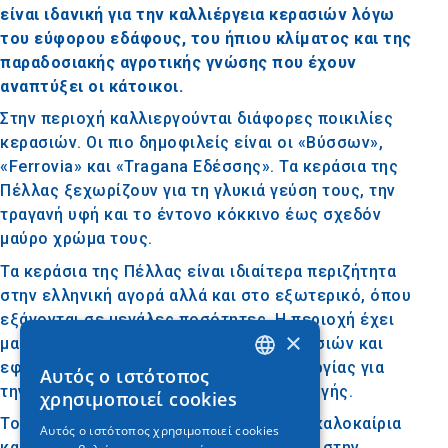
είναι ιδανική για την καλλιέργεια κερασιών λόγω
του εύφορου εδάφους, του ήπιου κλίματος και της
παραδοσιακής αγροτικής γνώσης που έχουν
αναπτύξει οι κάτοικοι.
Στην περιοχή καλλιεργούνται διάφορες ποικιλίες
κερασιών. Οι πιο δημοφιλείς είναι οι «Βύσσων»,
«Ferrovia» και «Tragana Εδέσσης». Τα κεράσια της
Πέλλας ξεχωρίζουν για τη γλυκιά γεύση τους, την
τραγανή υφή και το έντονο κόκκινο έως σχεδόν
μαύρο χρώμα τους.
Τα κεράσια της Πέλλας είναι ιδιαίτερα περιζήτητα
στην ελληνική αγορά αλλά και στο εξωτερικό, όπου
εξάγονται σε μεγάλες ποσότητες. Η περιοχή έχει
×
μακρά παράδοση στην καλλιέργεια κερασιών και
εφαρμόζονται σύγχρονες τεχνικές γεωργίας για
Αυτός ο ιστότοπος
GREEK
την επίτευξη υψηλής ποιότητας παραγωγής.
χρησιμοποιεί cookies
ENGLISH
Το μικροκλίμα της Πέλλας, με δροσερά καλοκαίρια
Αυτός ο ιστότοπος χρησιμοποιεί cookies
και επαρκείς βροχοπτώσεις, συμβάλλει στην