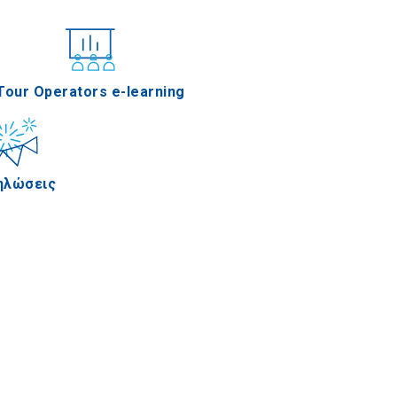
νέδρια
Tour Operators e-learning
ηλώσεις