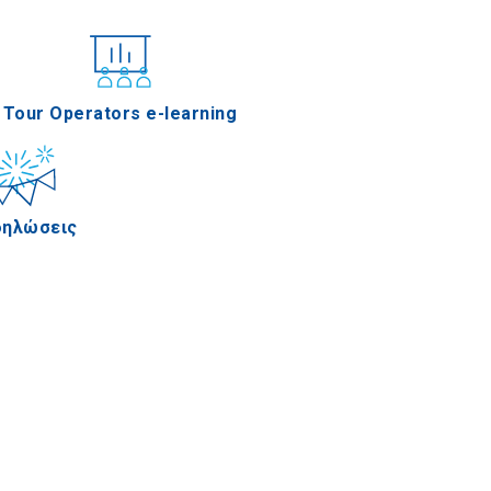
υνέδρια
Tour Operators e-learning
δηλώσεις