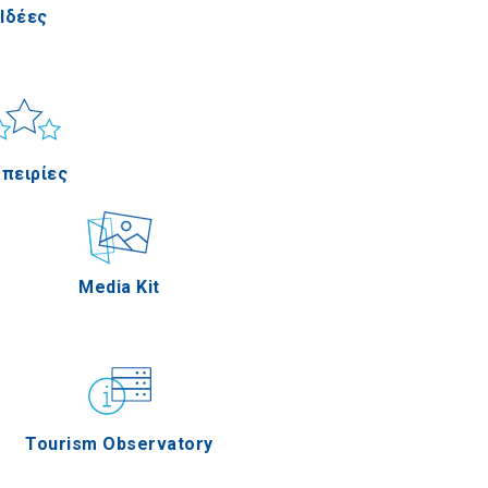
Ιδέες
Πέλλα
 & Θάλασσα
Applications
πειρίες
Σέρρες
τηριότητες
Media Kit
γιον Όρος
τρονομία
Tourism Observatory