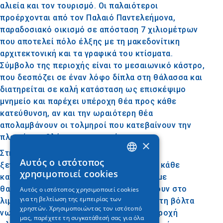
αλιεία και τον τουρισμό. Οι παλαιότεροι
προέρχονται από τον Παλαιό Παντελεήμονα,
παραδοσιακό οικισμό σε απόσταση 7 χιλιομέτρων
που αποτελεί πόλο έλξης με τη μακεδονίτικη
αρχιτεκτονική και τα γραφικά του κτίσματα.
Σύμβολο της περιοχής είναι το μεσαιωνικό κάστρο,
που δεσπόζει σε έναν λόφο δίπλα στη θάλασσα και
διατηρείται σε καλή κατάσταση ως επισκέψιμο
μνημείο και παρέχει υπέροχη θέα προς κάθε
κατεύθυνση, αν και την ωραιότερη θέα
απολαμβάνουν οι τολμηροί που κατεβαίνουν την
πλαγιά του Ολύμπου με αιωρόπτερο.
×
Στην περιοχή του Πλαταμώνα υπάρχουν
Αυτός ο ιστότοπος
ξενοδοχειακές μονάδες και καταλύματα κάθε
GREEK
χρησιμοποιεί cookies
κατηγορίας, εστιατόρια, ψαροταβέρνες με
ENGLISH
θαλασσινά από τις βάρκες που ξεψαρίζουν στο
Αυτός ο ιστότοπος χρησιμοποιεί cookies
για τη βελτίωση της εμπειρίας των
GERMAN
λιμάνι και χαρίζουν ένα όμορφο θέαμα στη βόλτα
χρηστών. Χρησιμοποιώντας τον ιστότοπό
νωρίς το πρωί, αλλά και κάθε είδους παροχή
μας, παρέχετε τη συγκατάθεσή σας για όλα