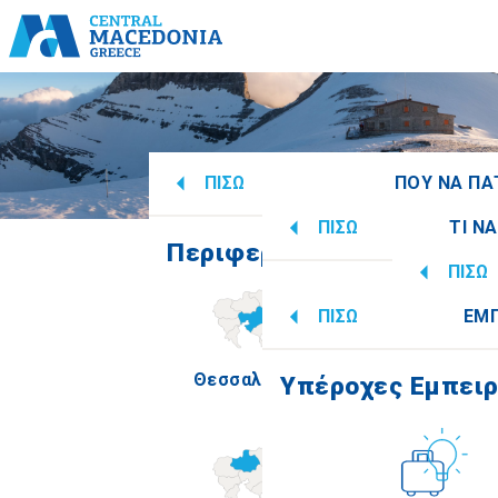
ΠΙΣΩ
ΠΟΥ ΝΑ ΠΑ
ΠΙΣΩ
ΤΙ Ν
Περιφερειακές Ενότητες
Ό
ΠΙΣΩ
Υπέροχες Εμπειρ
ΠΙΣΩ
ΕΜ
Πληρο
Θεσσαλονίκη
Ημαθία
Υπέροχες Εμπειρ
Πολιτισμός
How 