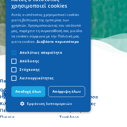
GREEK
χρησιμοποιεί cookies
ENGLISH
Αυτός ο ιστότοπος χρησιμοποιεί cookies
για τη βελτίωση της εμπειρίας των
GERMAN
χρηστών. Χρησιμοποιώντας τον ιστότοπό
μας, παρέχετε τη συγκατάθεσή σας για όλα
τα cookies σύμφωνα με την Πολιτική μας
για τα cookies.
Διαβάστε περισσότερα
Απολύτως απαραίτητα
Απόδοσης
Στόχευσης
Λειτουργικότητας
Πού να πάτε
Τι να κάνετε
Θεσσαλονίκη
Πολιτισμός
Αποδοχή όλων
Απόρριψη όλων
Ημαθία
Ήλιος & Θάλασσα
Κιλκίς
Δραστηριότητες
Εμφάνιση λεπτομερειών
Πέλλα
Γαστρονομία
Πιερία
Συνέδρια
Σέρρες
Απολύτως απαραίτητα
Απόδοσης