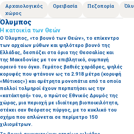
Αρχαιολογικός
Ορειβασία
Πεζοπορία
Όλυ
χώρος
Όλυμπος
Η κατοικία των Θεών
Ο Όλυμπος, «το βουνό των Θεών», το επίκεντρο
των αρχαίων μύθων και ψηλότερο βουνό της
Ελλάδας, δεσπόζει στα όρια της Θεσσαλίας και
της Μακεδονίας με τον επιβλητικό, συμπαγή
ορεινό του όγκο. Γεμάτος βαθιές χαράδρες, ψηλές
κορυφές που φτάνουν ως τα 2.918 μέτρα (κορυφή
«Μύτικας») και αμέτρητα μονοπάτια από τα οποία
πολλοί τολμηροί έχουν περπατήσει ως την
«κατάκτησή» του, ο πρώτος Εθνικός Δρυμός της
χώρας, μια περιοχή με ιδιαίτερη βιοποικιλότητα,
στέκει σαν θεόρατος πύργος, με το κυκλικό του
σχήμα που απλώνεται σε περίμετρο 150
χιλιομέτρων.