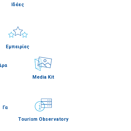
Ιδέες
Πέλλα
Ήλιος & Θάλασσα
Applications
Εμπειρίες
Σέρρες
Δραστηριότητες
Media Kit
Άγιον Όρος
Γαστρονομία
Tourism Observatory