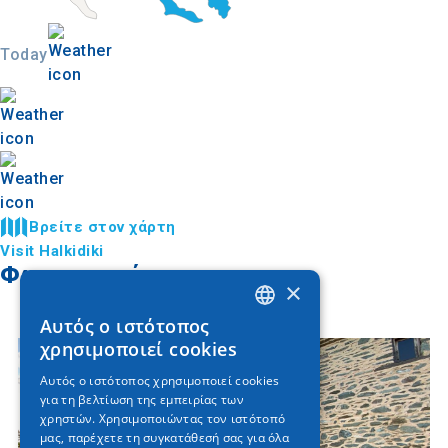
Today
Βρείτε στον χάρτη
Visit Halkidiki
Φωτογραφίες
×
Αυτός ο ιστότοπος
GREEK
χρησιμοποιεί cookies
ENGLISH
Αυτός ο ιστότοπος χρησιμοποιεί cookies
για τη βελτίωση της εμπειρίας των
GERMAN
χρηστών. Χρησιμοποιώντας τον ιστότοπό
μας, παρέχετε τη συγκατάθεσή σας για όλα