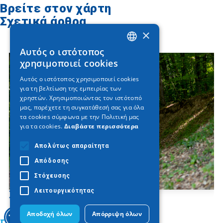
Βρείτε στον χάρτη
Σχετικά άρθρα
×
Αυτός ο ιστότοπος
GREEK
χρησιμοποιεί cookies
ENGLISH
Αυτός ο ιστότοπος χρησιμοποιεί cookies
για τη βελτίωση της εμπειρίας των
GERMAN
χρηστών. Χρησιμοποιώντας τον ιστότοπό
μας, παρέχετε τη συγκατάθεσή σας για όλα
τα cookies σύμφωνα με την Πολιτική μας
για τα cookies.
Διαβάστε περισσότερα
Απολύτως απαραίτητα
Απόδοσης
Στόχευσης
Λειτουργικότητας
Χολομώντας
Αποδοχή όλων
Απόρριψη όλων