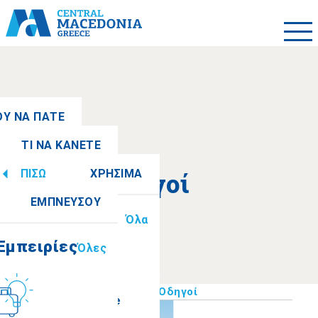
ΟΥ ΝΑ ΠΑΤΕ
ΤΙ ΝΑ ΚΑΝΕΤΕ
τητες
Όλες
ΠΙΣΩ
ΧΡΗΣΙΜΑ
Οδηγοί
Εμπειρίες
Όλες
ΕΜΠΝΕΥΣΟΥ
Πληροφορίες
Όλα
Ημαθία
Εμπειρίες
Όλες
ιτισμός
Αρχική
>
Χρήσιμα
>
Πολυμέσα
>
Οδηγοί
How to get there