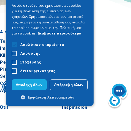
ENGLISH
Αυτός ο ιστότοπος χρησιμοποιεί cookies
για τη βελτίωση της εμπειρίας των
GERMAN
χρηστών. Χρησιμοποιώντας τον ιστότοπό
μας, παρέχετε τη συγκατάθεσή σας για όλα
τα cookies σύμφωνα με την Πολιτική μας
A dónde ir
Qué hacer
για τα cookies.
Διαβάστε περισσότερα
Tesalónica
Cultura
Απολύτως απαραίτητα
Imathia
Sol y mar
Απόδοσης
Kilkis
Al aire libre
Pella
Gastronomía
Στόχευσης
Pieria
Conferencias
Λειτουργικότητας
Serres
Calcídica
Αποδοχή όλων
Απόρριψη όλων
Agion Oros
Εμφάνιση λεπτομερειών
Útil
Inspiración
Cómo llegar
Experiencias
Απολύτως απαραίτητα
Απόδοσης
Aplicaciones
Ideas de viaje
Στόχευσης
Λειτουργικότητας
Kit de prensa