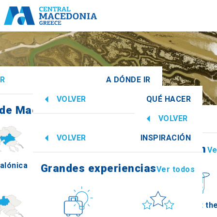
ER
A DÓNDE IR
VOLVER
QUÉ HACER
 de Macedonia Central
Ver todos
VOLVER
Grandes experiencias
Ver todos
VOLVER
INSPIRACIÓN
Información
Ve
alónica
Imathia
Grandes experiencias
Ver todos
Cultura
Sol y mar
How to get th