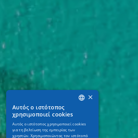
×
Αυτός ο ιστότοπος
GREEK
χρησιμοποιεί cookies
ENGLISH
Αυτός ο ιστότοπος χρησιμοποιεί cookies
για τη βελτίωση της εμπειρίας των
GERMAN
χρηστών. Χρησιμοποιώντας τον ιστότοπό