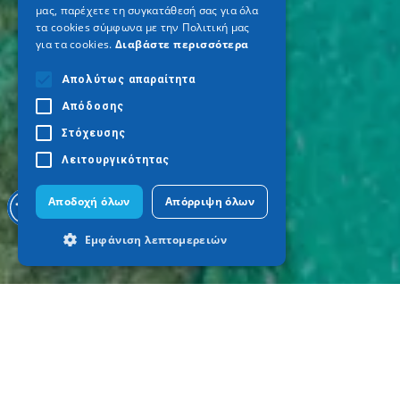
μας, παρέχετε τη συγκατάθεσή σας για όλα
τα cookies σύμφωνα με την Πολιτική μας
για τα cookies.
Διαβάστε περισσότερα
Απολύτως απαραίτητα
Απόδοσης
Στόχευσης
Λειτουργικότητας
Αποδοχή όλων
Απόρριψη όλων
Εμφάνιση λεπτομερειών
Απολύτως απαραίτητα
Απόδοσης
Στόχευσης
Λειτουργικότητας
Τα απολύτως απαραίτητα cookies
επιτρέπουν βασικές λειτουργίες του
ιστότοπου, όπως τη σύνδεση χρήστη και