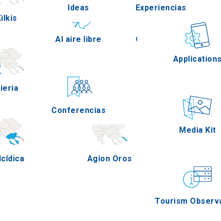
Ideas
Experiencias
ilkis
Pella
Al aire libre
Gastronomía
Application
ieria
Serres
Conferencias
Eventos
Media Kit
lcídica
Agion Oros
Tourism Observ