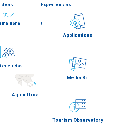
Ideas
Experiencias
Pella
aire libre
Gastronomía
Applications
Serres
ferencias
Eventos
Media Kit
Agion Oros
Tourism Observatory