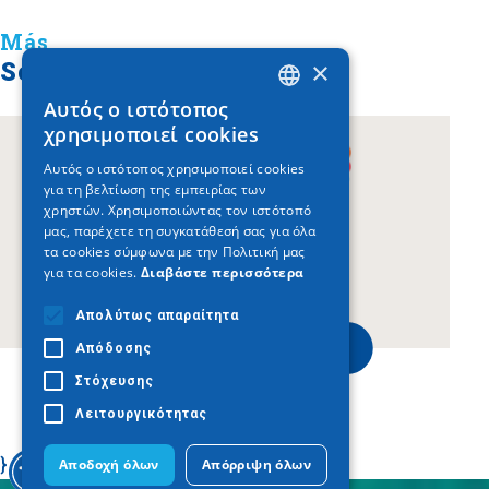
Más
×
Sobre Salónica
Αυτός ο ιστότοπος
GREEK
χρησιμοποιεί cookies
ENGLISH
Αυτός ο ιστότοπος χρησιμοποιεί cookies
για τη βελτίωση της εμπειρίας των
GERMAN
χρηστών. Χρησιμοποιώντας τον ιστότοπό
μας, παρέχετε τη συγκατάθεσή σας για όλα
τα cookies σύμφωνα με την Πολιτική μας
για τα cookies.
Διαβάστε περισσότερα
Απολύτως απαραίτητα
www.thessaloniki.travel
Απόδοσης
Στόχευσης
Λειτουργικότητας
}
Αποδοχή όλων
Απόρριψη όλων