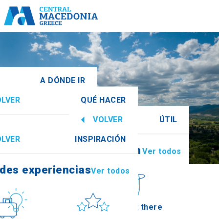
A DÓNDE IR
OLVER
QUÉ HACER
a Central
Ver todos
VOLVER
ÚTIL
des experiencias
Ver todos
OLVER
INSPIRACIÓN
Información
Ver todos
Imathia
des experiencias
Ver todos
Cultura
Sol y mar
How to get there