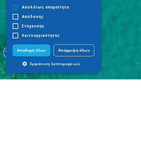
Απολύτως απαραίτητα
Απόδοσης
Στόχευσης
Λειτουργικότητας
Αποδοχή όλων
Απόρριψη όλων
Εμφάνιση λεπτομερειών
Απολύτως απαραίτητα
Απόδοσης
Στόχευσης
Λειτουργικότητας
Τα απολύτως απαραίτητα cookies
επιτρέπουν βασικές λειτουργίες του
ιστότοπου, όπως τη σύνδεση χρήστη και
τη διαχείριση λογαριασμού. Ο ιστότοπος
δεν μπορεί να χρησιμοποιηθεί σωστά
χωρίς τα απολύτως απαραίτητα cookies.