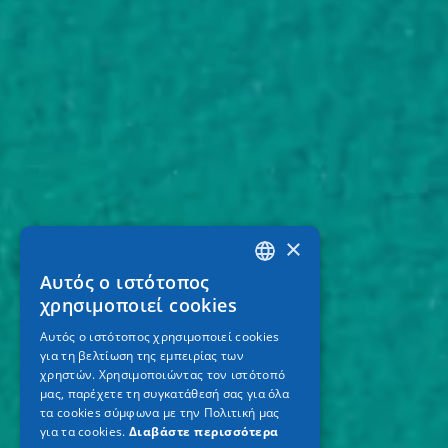
×
Αυτός ο ιστότοπος
GREEK
χρησιμοποιεί cookies
ENGLISH
Αυτός ο ιστότοπος χρησιμοποιεί cookies
για τη βελτίωση της εμπειρίας των
GERMAN
χρηστών. Χρησιμοποιώντας τον ιστότοπό
μας, παρέχετε τη συγκατάθεσή σας για όλα
τα cookies σύμφωνα με την Πολιτική μας
για τα cookies.
Διαβάστε περισσότερα