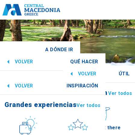
A DÓNDE IR
VOLVER
QUÉ HACER
cedonia Central
Ver todos
VOLVER
ÚTIL
Grandes experiencias
Ver todos
VOLVER
INSPIRACIÓN
Información
Ver todos
Imathia
Grandes experiencias
Ver todos
Cultura
Sol y mar
How to get there