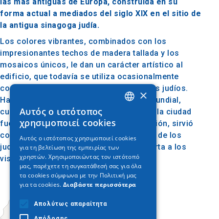
las más antiguas de Europa, construida en su
forma actual a mediados del siglo XIX en el sitio de
la antigua sinagoga judía.
Los colores vibrantes, combinados con los
impresionantes techos de madera tallada y los
mosaicos únicos, le dan un carácter artístico al
edificio, que todavía se utiliza ocasionalmente
como lugar de oración para los visitantes judíos.
×
Hasta mediados de la Segunda Guerra Mundial,
Αυτός ο ιστότοπος
cuando la numerosa comunidad judía de la ciudad
GREEK
χρησιμοποιεί cookies
fue diezmada por las fuerzas de ocupación, sirvió
ENGLISH
como centro de la vida religiosa y social de los
Αυτός ο ιστότοπος χρησιμοποιεί cookies
judíos. Hoy en día, la sinagoga está abierta a los
για τη βελτίωση της εμπειρίας των
GERMAN
χρηστών. Χρησιμοποιώντας τον ιστότοπό
visitantes todos los días.
μας, παρέχετε τη συγκατάθεσή σας για όλα
τα cookies σύμφωνα με την Πολιτική μας
για τα cookies.
Διαβάστε περισσότερα
Απολύτως απαραίτητα
Απόδοσης