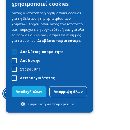
χρησιμοποιεί cookies
ENGLISH
Αυτός ο ιστότοπος χρησιμοποιεί cookies
για τη βελτίωση της εμπειρίας των
GERMAN
χρηστών. Χρησιμοποιώντας τον ιστότοπό
μας, παρέχετε τη συγκατάθεσή σας για όλα
τα cookies σύμφωνα με την Πολιτική μας
για τα cookies.
Διαβάστε περισσότερα
Απολύτως απαραίτητα
Απόδοσης
Στόχευσης
Λειτουργικότητας
Αποδοχή όλων
Απόρριψη όλων
Εμφάνιση λεπτομερειών
Απολύτως απαραίτητα
Απόδοσης