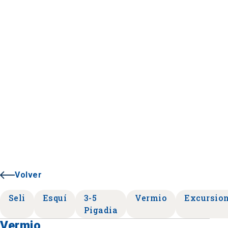
Volver
Seli
Esquí
3-5
Vermio
Excursio
Pigadia
Vermio