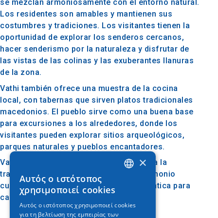
se mezclan armoniosamente con el entorno natural.
Los residentes son amables y mantienen sus
costumbres y tradiciones. Los visitantes tienen la
oportunidad de explorar los senderos cercanos,
hacer senderismo por la naturaleza y disfrutar de
las vistas de las colinas y las exuberantes llanuras
de la zona.
Vathi también ofrece una muestra de la cocina
local, con tabernas que sirven platos tradicionales
macedonios. El pueblo sirve como una buena base
para excursiones a los alrededores, donde los
visitantes pueden explorar sitios arqueológicos,
parques naturales y pueblos encantadores.
×
Vathi en Kilkis es un destino que combina la
tranquilidad del campo con un rico patrimonio
Αυτός ο ιστότοπος
GREEK
cultural, brindando una experiencia auténtica para
χρησιμοποιεί cookies
cada visitante.
ENGLISH
Αυτός ο ιστότοπος χρησιμοποιεί cookies
για τη βελτίωση της εμπειρίας των
GERMAN