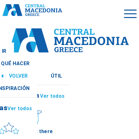
 IR
QUÉ HACER
VOLVER
ÚTIL
ias
Ver todos
INSPIRACIÓN
Información
Ver todos
ias
Ver todos
ol y mar
How to get there