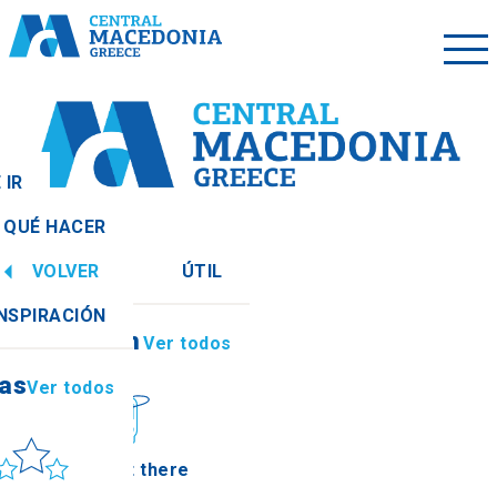
 IR
QUÉ HACER
VOLVER
ÚTIL
ias
Ver todos
INSPIRACIÓN
Información
Ver todos
ias
Ver todos
ol y mar
How to get there