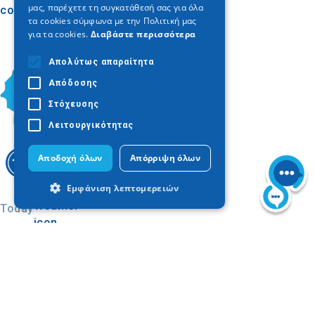
μας, παρέχετε τη συγκατάθεσή σας για όλα
con la cultura y la historia locales.
τα cookies σύμφωνα με την Πολιτική μας
για τα cookies.
Διαβάστε περισσότερα
Απολύτως απαραίτητα
Απόδοσης
Στόχευσης
Λειτουργικότητας
Αποδοχή όλων
Απόρριψη όλων
Εμφάνιση λεπτομερειών
Today
Απολύτως απαραίτητα
Απόδοσης
Στόχευσης
Λειτουργικότητας
Τα απολύτως απαραίτητα cookies
επιτρέπουν βασικές λειτουργίες του
ιστότοπου, όπως τη σύνδεση χρήστη και