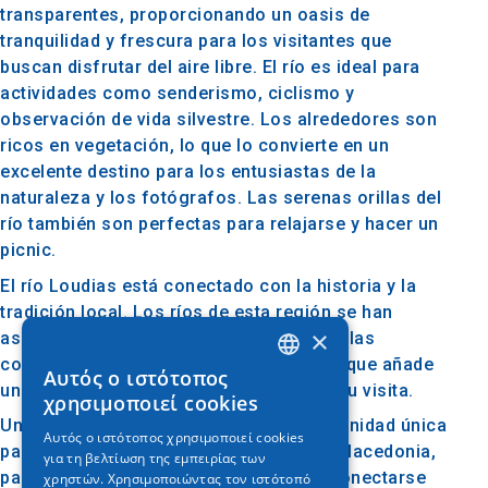
transparentes, proporcionando un oasis de
tranquilidad y frescura para los visitantes que
buscan disfrutar del aire libre. El río es ideal para
actividades como senderismo, ciclismo y
observación de vida silvestre. Los alrededores son
ricos en vegetación, lo que lo convierte en un
excelente destino para los entusiastas de la
naturaleza y los fotógrafos. Las serenas orillas del
río también son perfectas para relajarse y hacer un
picnic.
El río Loudias está conectado con la historia y la
tradición local. Los ríos de esta región se han
×
asociado a menudo con el desarrollo de las
comunidades locales y la agricultura, lo que añade
Αυτός ο ιστότοπος
GREEK
una dimensión de patrimonio cultural a su visita.
χρησιμοποιεί cookies
ENGLISH
Un viaje al río Loudias ofrece una oportunidad única
Αυτός ο ιστότοπος χρησιμοποιεί cookies
para experimentar la belleza natural de Macedonia,
για τη βελτίωση της εμπειρίας των
GERMAN
participar en actividades al aire libre y conectarse
χρηστών. Χρησιμοποιώντας τον ιστότοπό