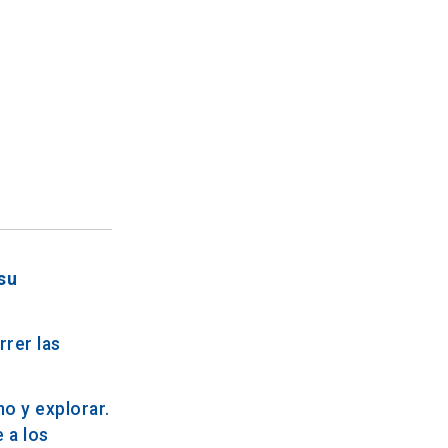
su
rrer las
o y explorar.
 a los