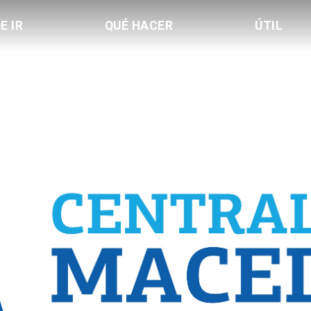
E IR
QUÉ HACER
ÚTIL