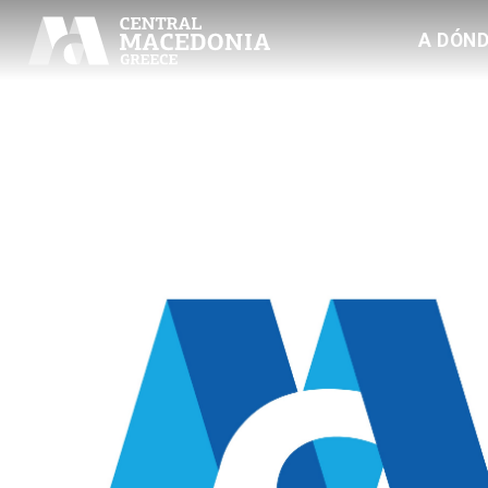
A DÓND