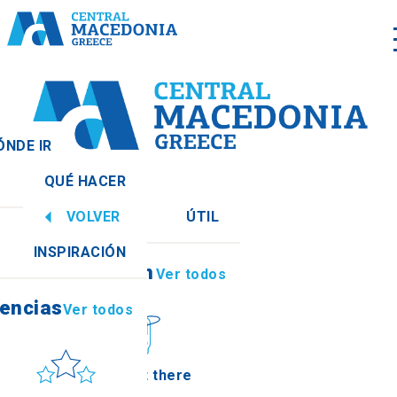
ÓNDE IR
QUÉ HACER
er todos
VOLVER
ÚTIL
encias
Ver todos
INSPIRACIÓN
Información
Ver todos
encias
Ver todos
Sol y mar
How to get there