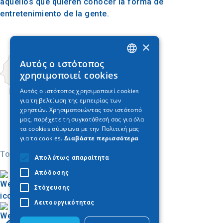
aquellos que quieren conocer la forma de
entretenimiento de la gente.
×
Αυτός ο ιστότοπος
GREEK
χρησιμοποιεί cookies
ENGLISH
Αυτός ο ιστότοπος χρησιμοποιεί cookies
για τη βελτίωση της εμπειρίας των
GERMAN
χρηστών. Χρησιμοποιώντας τον ιστότοπό
μας, παρέχετε τη συγκατάθεσή σας για όλα
τα cookies σύμφωνα με την Πολιτική μας
για τα cookies.
Διαβάστε περισσότερα
Today
Απολύτως απαραίτητα
Απόδοσης
Στόχευσης
Λειτουργικότητας