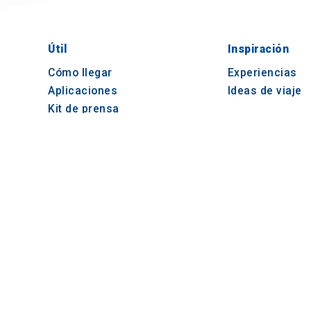
Útil
Inspiración
Cómo llegar
Experiencias
Aplicaciones
Ideas de viaje
Kit de prensa
Observatorio del Turismo
e-learning para operadores
turísticos
© 2021-2026 Visit-CentralMacedonia. Todos los
ή
reservados
ookie
ιείται
σει τη