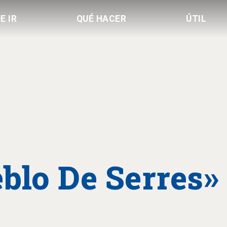
E IR
QUÉ HACER
ÚTIL
blo De Serres»