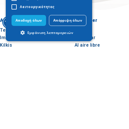
Λειτουργικότητας
A dónde ir
Qué hacer
Αποδοχή όλων
Απόρριψη όλων
Tesalónica
Cultura
Εμφάνιση λεπτομερειών
Imathia
Sol y mar
Kilkis
Al aire libre
Pella
Gastronomía
Απολύτως απαραίτητα
Απόδοσης
Pieria
Conferencias
Στόχευσης
Λειτουργικότητας
Serres
Τα απολύτως απαραίτητα cookies
Calcídica
επιτρέπουν βασικές λειτουργίες του
ιστότοπου, όπως τη σύνδεση χρήστη και
Agion Oros
τη διαχείριση λογαριασμού. Ο ιστότοπος
δεν μπορεί να χρησιμοποιηθεί σωστά
χωρίς τα απολύτως απαραίτητα cookies.
Προμηθευτής
Síguenos en
Ονοματεπώνυμο
Λήξη
Περιγραφ
/ Πεδίο
VISITOR_PRIVACY_METADATA
6
Αυτό το c
YouTube
μήνες
χρησιμοπο
.youtube.com
για να
αποθηκεύ